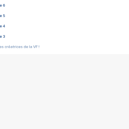
e 6
e 5
e 4
e 3
s créatrices de la VF !
e 2
e 1
e Mektoub My Love arrive enfin ! Rencontre avec Shaïn Boumedine et Sal
i : après Toni en famille
elle réalise le bouleversant Dites lui que je l'aime
ais ! Rencontre autour de Vie privée de Rebecca Zlotowski
 de Marguerite, Grave... Rencontre avec Ella Rumpf